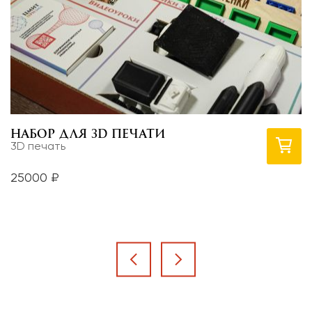
Набор для 3D печати
О
3D печать
3
25000 ₽
9