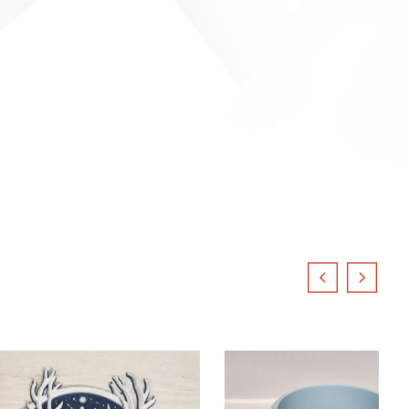
Описание:
Декоративное панно "Олень" 
сборную модель для раскраши
содержит один из фрагментов
раскрасить. Затем склейте де
очень красивый и необычный 
Размер:
Материал изделия:
Дерево
Категория:
Лазерная резка
Цвет: